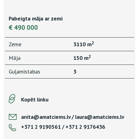
Pabeigta māja ar zemi
€ 490 000
2
Zeme
3110 m
2
Māja
150 m
Guļamistabas
3
Kopēt linku
anita@amatciems.lv / laura@amatciems.lv
+371 2 9190561 / +371 2 9176436