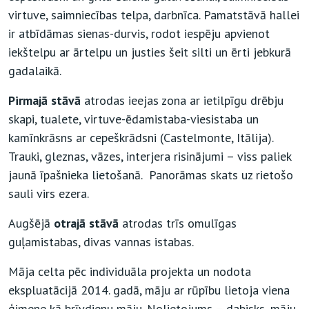
virtuve, saimniecības telpa, darbnīca. Pamatstāvā hallei
ir atbīdāmas sienas-durvis, rodot iespēju apvienot
iekštelpu ar ārtelpu un justies šeit silti un ērti jebkurā
gadalaikā.
Pirmajā stāvā
atrodas ieejas zona ar ietilpīgu drēbju
skapi, tualete, virtuve-ēdamistaba-viesistaba un
kamīnkrāsns ar cepeškrādsni (Castelmonte, Itālija).
Trauki, gleznas, vāzes, interjera risinājumi – viss paliek
jaunā īpašnieka lietošanā. Panorāmas skats uz rietošo
sauli virs ezera.
Augšējā
otrajā stāvā
atrodas trīs omulīgas
guļamistabas, divas vannas istabas.
Māja celta pēc individuāla projekta un nodota
ekspluatācijā 2014. gadā, māju ar rūpību lietoja viena
ģimene kā brīvdienu māju. Nolietojums – dabisks, māju