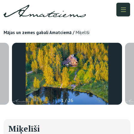
Mājas un zemes gabali Amatciemā
/
Miķelīši
1 / 26
Miķelīši