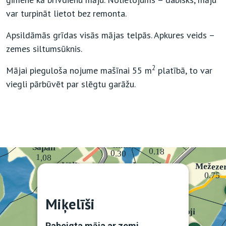
var turpināt lietot bez remonta.
Apsildāmās grīdas visās mājas telpās. Apkures veids –
zemes siltumsūknis.
2
Mājai pieguloša nojume mašīnai 55 m
platībā, to var
viegli pārbūvēt par slēgtu garāžu.
Miķelīši
Pabeigta māja ar zemi