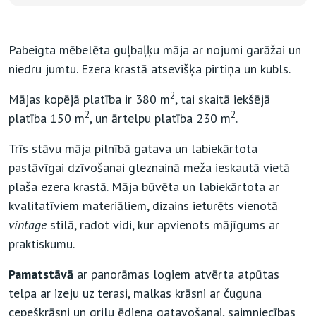
Pabeigta mēbelēta guļbaļķu māja ar nojumi garāžai un
niedru jumtu. Ezera krastā atsevišķa pirtiņa un kubls.
2
Mājas kopējā platība ir 380 m
, tai skaitā iekšējā
2
2
platība 150 m
, un ārtelpu platība 230 m
.
Trīs stāvu māja pilnībā gatava un labiekārtota
pastāvīgai dzīvošanai gleznainā meža ieskautā vietā
plaša ezera krastā. Māja būvēta un labiekārtota ar
kvalitatīviem materiāliem, dizains ieturēts vienotā
vintage
stilā, radot vidi, kur apvienots mājīgums ar
praktiskumu.
Pamatstāvā
ar panorāmas logiem atvērta atpūtas
telpa ar izeju uz terasi, malkas krāsni ar čuguna
cepeškrāsni un grilu ēdiena gatavošanai, saimniecības