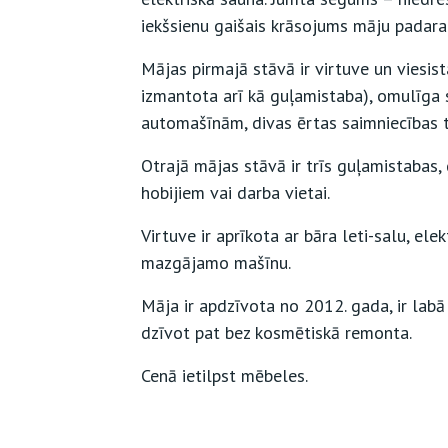
iekšsienu gaišais krāsojums māju padara
Mājas pirmajā stāvā ir virtuve un viesist
izmantota arī kā guļamistaba), omulīga
automašīnām, divas ērtas saimniecības 
Otrajā mājas stāvā ir trīs guļamistabas, 
hobijiem vai darba vietai.
Virtuve ir aprīkota ar bāra leti-salu, elek
mazgājamo mašīnu.
Māja ir apdzīvota no 2012. gada, ir labā 
dzīvot pat bez kosmētiskā remonta.
Cenā ietilpst mēbeles.