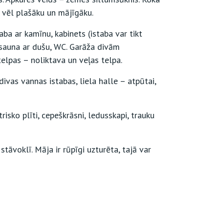
 vēl plašāku un mājīgāku.
aba ar kamīnu, kabinets (istaba var tikt
 sauna ar dušu, WC. Garāža divām
telpas – noliktava un veļas telpa.
divas vannas istabas, liela halle – atpūtai,
trisko plīti, cepeškrāsni, ledusskapi, trauku
stāvoklī. Māja ir rūpīgi uzturēta, tajā var