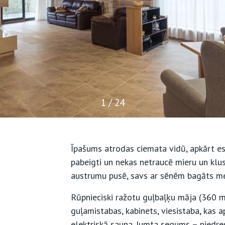
1 / 24
Īpašums atrodas ciemata vidū, apkārt es
pabeigti un nekas netraucē mieru un klus
austrumu pusē, savs ar sēnēm bagāts m
Rūpnieciski ražotu guļbaļķu māja (360 
guļamistabas, kabinets, viesistaba, kas a
elektriskā sauna. Jumta segums – niedre