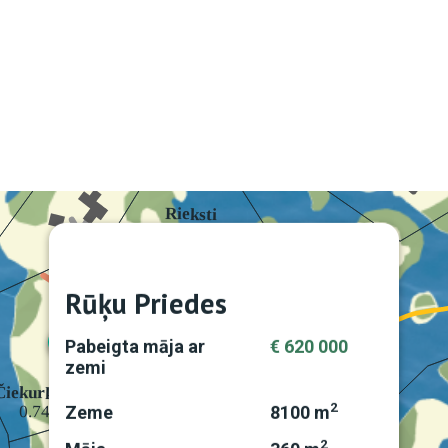
Rūķu Priedes
Pabeigta māja ar
€ 620 000
zemi
2
Zeme
8100 m
2