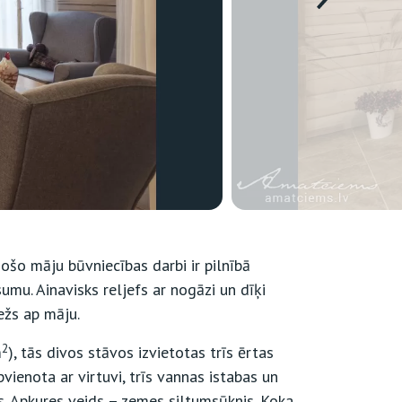
ošo māju būvniecības darbi ir pilnībā
umu. Ainavisks reljefs ar nogāzi un dīķi
ežs ap māju.
2
m
), tās divos stāvos izvietotas trīs ērtas
pvienota ar virtuvi, trīs vannas istabas un
s. Apkures veids – zemes siltumsūknis. Koka