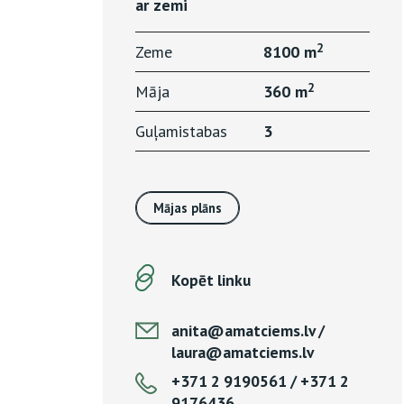
ar zemi
2
Zeme
8100 m
2
Māja
360 m
Guļamistabas
3
Mājas plāns
Kopēt linku
anita@amatciems.lv /
laura@amatciems.lv
+371 2 9190561 / +371 2
9176436