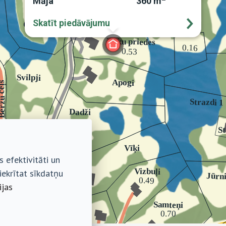
Māja
360 m
Skatīt piedāvājumu
 efektivitāti un
iekrītat sīkdatņu
ijas