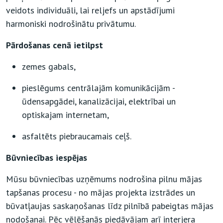
veidots individuāli, lai reljefs un apstādījumi
harmoniski nodrošinātu privātumu.
Pārdošanas cenā ietilpst
zemes gabals,
pieslēgums centrālajām komunikācijām -
ūdensapgādei, kanalizācijai, elektrībai un
optiskajam internetam,
asfaltēts piebraucamais ceļš.
Būvniecības iespējas
Mūsu būvniecības uzņēmums nodrošina pilnu mājas
tapšanas procesu - no mājas projekta izstrādes un
būvatļaujas saskaņošanas līdz pilnībā pabeigtas mājas
nodošanai. Pēc vēlēšanās piedāvājam arī interjera