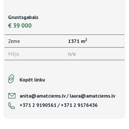
Gruntsgabals
€ 39 000
2
Zeme
1371 m
Māja
n/a
Kopēt linku
anita@amatciems.lv / laura@amatciems.lv
+371 2 9190561 / +371 2 9176436