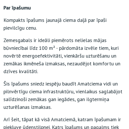
Par īpašumu
Kompakts īpašums jaunajā ciema daļā par īpaši
pievilcīgu cenu.
Zemesgabals ir ideāli piemērots nelielas mājas
būvniecībai līdz 100 m² - pārdomāta izvēle tiem, kuri
novērtē energoefektivitāti, vienkāršu uzturēšanu un
zemākas ikmēneša izmaksas, nezaudējot komfortu un
dzīves kvalitāti.
Šis īpašums sniedz iespēju baudīt Amatciema vidi un
pilnvērtīgu ciema infrastruktūru, vienlaikus saglabājot
salīdzinoši zemākas gan iegādes, gan ilgtermiņa
uzturēšanas izmaksas.
Arī šeit, tāpat kā visā Amatciemā, katram īpašumam ir
piekļuve ūdenstilpnei. Katrs īpašums un pagalms tiek