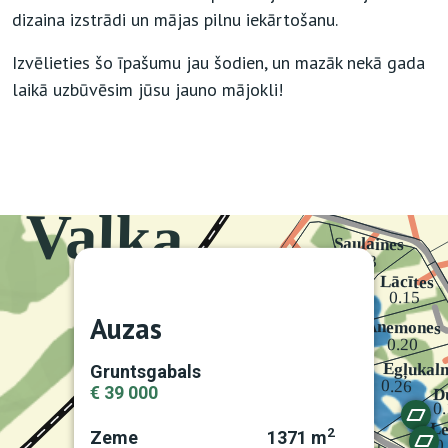
dizaina izstrādi un mājas pilnu iekārtošanu.
Izvēlieties šo īpašumu jau šodien, un mazāk nekā gada
laikā uzbūvēsim jūsu jauno mājokli!
Auzas
Gruntsgabals
€ 39 000
2
Zeme
1371 m